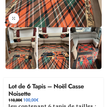
Agrandir
Lot de 6 Tapis – Noël Casse
Noisette
100,00
€
110,00
€
Jeu contenant 6 tapis de tailles :