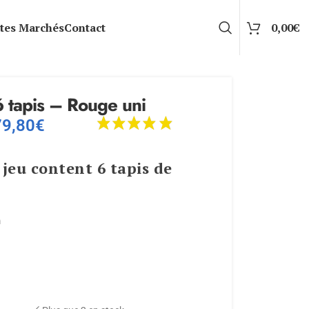
tes Marchés
Contact
0,00
€
6 tapis – Rouge uni
79,80
€
jeu
content
6
tapis
de
m