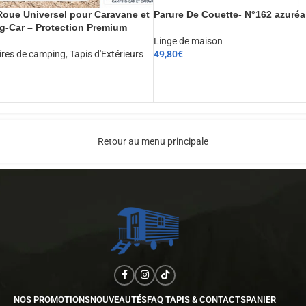
oue Universel pour Caravane et
Parure De Couette- N°162 azuréa
-Car – Protection Premium
Linge de maison
ires de camping
,
Tapis d'Extérieurs
49,80
€
CHOIX DES OPTIONS
ER AU PANIER
Retour au menu principale
NOS PROMOTIONS
NOUVEAUTÉS
FAQ TAPIS & CONTACTS
PANIER