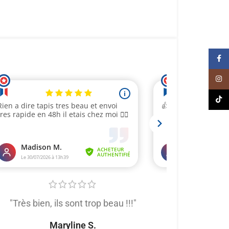
Face
Inst
TikT
"Très bien, ils sont trop beau !!!"
"Très satis
produit de trè
Maryline S.