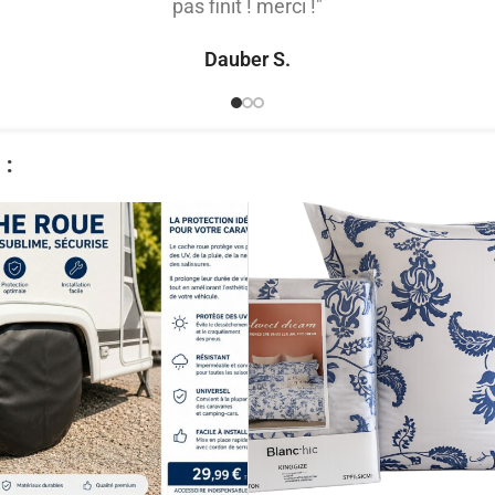
pas finit ! merci !"
Dauber S.
​