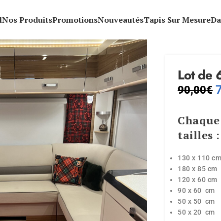
l
Nos Produits
Promotions
Nouveautés
Tapis Sur Mesure
Da
Lot de 
90,00
€
Chaque
tailles
:
130 x 110 c
180 x 85 cm
120 x 60 cm
90 x 60 cm
50 x 50 cm
50 x 20 cm