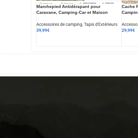
Marchepied Antidérapant pour
Cache R
Caravane, Camping-Car et Maison
Camping
Accessoires de camping
,
Tapis d'Extérieurs
Accesso
39,99
€
29,99
€
AJOUTER AU PANIER
AJOUT