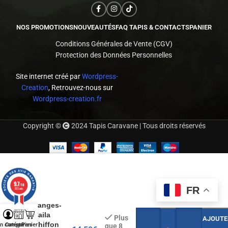
NOS PROMOTIONS
NOUVEAUTÉS
FAQ TAPIS & CONTACTS
PANIER
Conditions Générales de Vente (CGV)
Protection des Données Personnelles
Site internet créé par
Wordpress-
Creation
, Retrouvez-nous sur
Wordpress-creation.fr
Copyright ©
2024 Tapis Caravane | Tous droits réservés
9.7
/10
FR
523 avis
Langes-
Caila
Plus
AJOUTE
Chiffon
n compte
Catégories
Panier
que 8