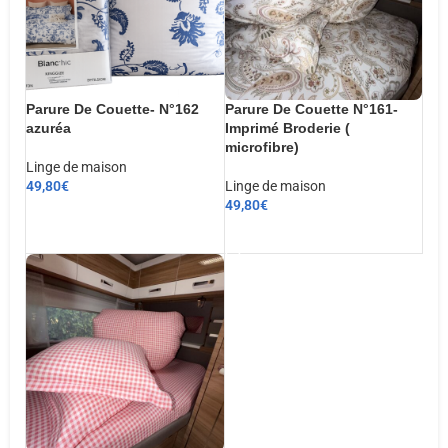
Parure De Couette- N°162
Parure De Couette N°161-
azuréa
Imprimé Broderie (
microfibre)
Linge de maison
49,80
€
Linge de maison
49,80
€
CHOIX DES OPTIONS
AJOUTER AU PANIER