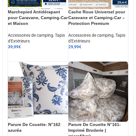
Marchepied Antidérapant
Cache Roue Universel pour
pour Caravane, Camping-Car
Caravane et Camping-Car –
et Maison
Protection Premium
Accessoires de camping
,
Tapis
Accessoires de camping
,
Tapis
d'Extérieurs
d'Extérieurs
39,99
€
29,99
€
AJOUTER AU PANIER
AJOUTER AU PANIER
Parure De Couette- N°162
Parure De Couette N°161-
azuréa
Imprimé Broderie (
microfibre)