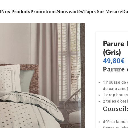
l
Nos Produits
Promotions
Nouveautés
Tapis Sur Mesure
Da
Parure 
(Gris)
49,80
€
Parure d
1 housse de 
de caravane
1 drap hous
2 taies d’ore
Conseil
40°c a la ma