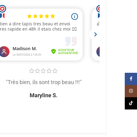
Face
"Très bien, ils sont trop beau !!!"
"Très satis
produit de trè
Inst
Maryline S.
tout
TikT
Naomi