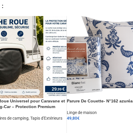
​
oue Universel pour Caravane et
Parure De Couette- N°162 azuréa
-Car – Protection Premium
Linge de maison
ires de camping
,
Tapis d'Extérieurs
49,80
€
CHOIX DES OPTIONS
ER AU PANIER