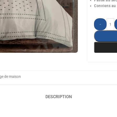
Passe au sèc
Conviens au
-
ge de maison
DESCRIPTION