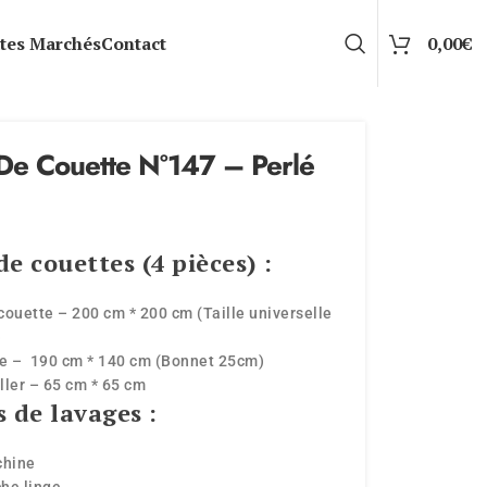
tes Marchés
Contact
0,00
€
De Couette N°147 – Perlé
e couettes (4 pièces) :
couette – 200 cm * 200 cm (Taille universelle
)
se – 190 cm * 140 cm (Bonnet 25cm)
iller – 65 cm * 65 cm
s de lavages :
chine