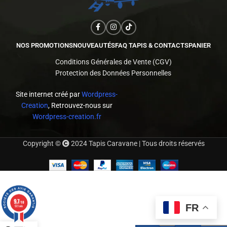
NOS PROMOTIONS
NOUVEAUTÉS
FAQ TAPIS & CONTACTS
PANIER
Conditions Générales de Vente (CGV)
Protection des Données Personnelles
Site internet créé par
Wordpress-
Creation
, Retrouvez-nous sur
Wordpress-creation.fr
Copyright ©
2024 Tapis Caravane | Tous droits réservés
9.7
/10
FR
523 avis