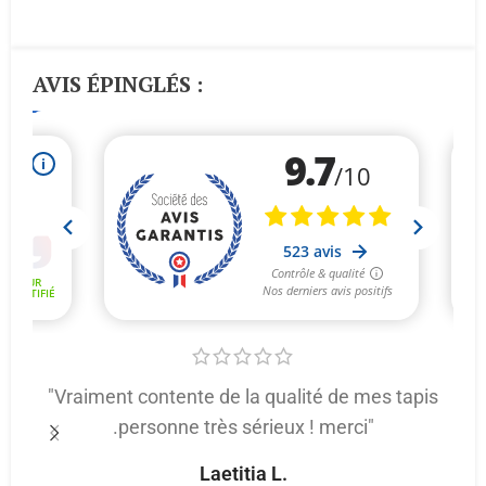
AVIS ÉPINGLÉS :
"Vraiment contente de la qualité de mes tapis
.personne très sérieux ! merci"
p
Laetitia L.