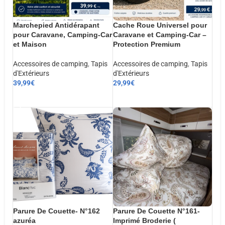
Marchepied Antidérapant
Cache Roue Universel pour
pour Caravane, Camping-Car
Caravane et Camping-Car –
et Maison
Protection Premium
Accessoires de camping
,
Tapis
Accessoires de camping
,
Tapis
d'Extérieurs
d'Extérieurs
39,99
€
29,99
€
AJOUTER AU PANIER
AJOUTER AU PANIER
Parure De Couette- N°162
Parure De Couette N°161-
azuréa
Imprimé Broderie (