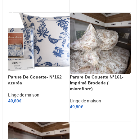
AJOUTER AU PANIER
AJOUTER AU PANIER
Parure De Couette- N°162
Parure De Couette N°161-
azuréa
Imprimé Broderie (
microfibre)
Linge de maison
49,80
€
Linge de maison
49,80
€
CHOIX DES OPTIONS
AJOUTER AU PANIER