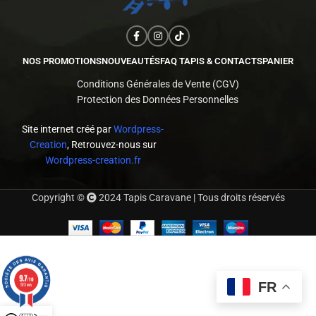
NOS PROMOTIONS
NOUVEAUTÉS
FAQ TAPIS & CONTACTS
PANIER
Conditions Générales de Vente (CGV)
Protection des Données Personnelles
Site internet créé par
Wordpress-
Creation
, Retrouvez-nous sur
Wordpress-creation.fr
Copyright ©
2024 Tapis Caravane | Tous droits réservés
9.7
/10
FR
523 avis