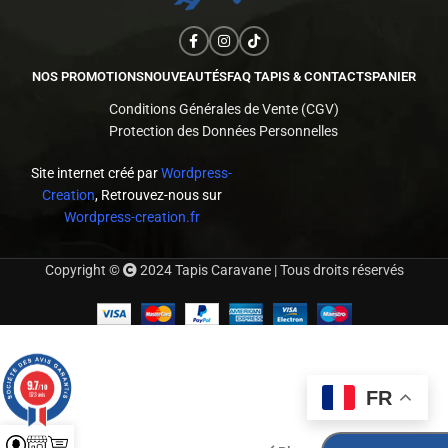
NOS PROMOTIONS
NOUVEAUTÉS
FAQ TAPIS & CONTACTS
PANIER
Conditions Générales de Vente (CGV)
Protection des Données Personnelles
Site internet créé par
Wordpress-
Creation
, Retrouvez-nous sur
Wordpress-creation.fr
Copyright ©
2024 Tapis Caravane | Tous droits réservés
9.7
/10
FR
523 avis