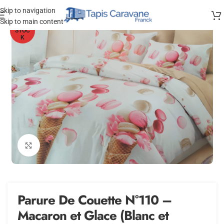
Skip to navigation
Skip to main content
HORS
STOC
K
Agrandir
Parure De Couette N°110 –
Macaron et Glace (Blanc et