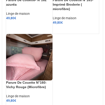
Parure De Couette- N°162
Parure De Couette N°161-
azuréa
Imprimé Broderie (
microfibre)
Linge de maison
49,80
€
Linge de maison
49,80
€
CHOIX DES OPTIONS
AJOUTER AU PANIER
Parure De Couette N°160-
Vichy Rouge (Microfibre)
Linge de maison
49,80
€