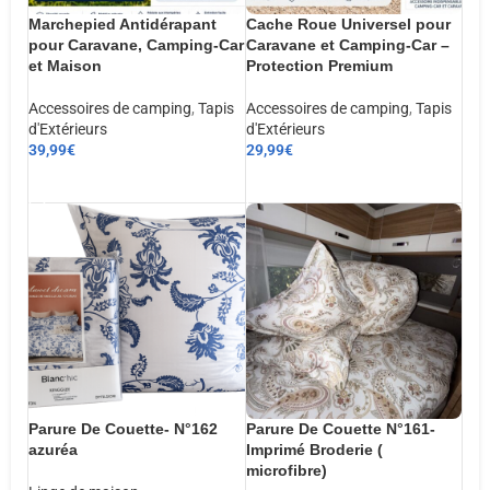
Marchepied Antidérapant
Cache Roue Universel pour
pour Caravane, Camping-Car
Caravane et Camping-Car –
et Maison
Protection Premium
Accessoires de camping
,
Tapis
Accessoires de camping
,
Tapis
d'Extérieurs
d'Extérieurs
39,99
€
29,99
€
AJOUTER AU PANIER
AJOUTER AU PANIER
Parure De Couette- N°162
Parure De Couette N°161-
azuréa
Imprimé Broderie (
microfibre)