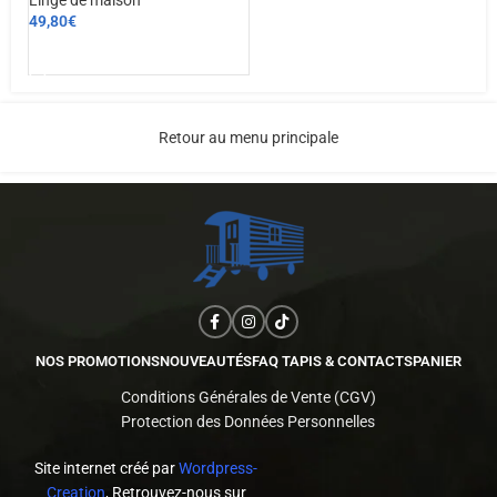
Linge de maison
49,80
€
AJOUTER AU PANIER
Retour au menu principale
NOS PROMOTIONS
NOUVEAUTÉS
FAQ TAPIS & CONTACTS
PANIER
Conditions Générales de Vente (CGV)
Protection des Données Personnelles
Site internet créé par
Wordpress-
Creation
, Retrouvez-nous sur