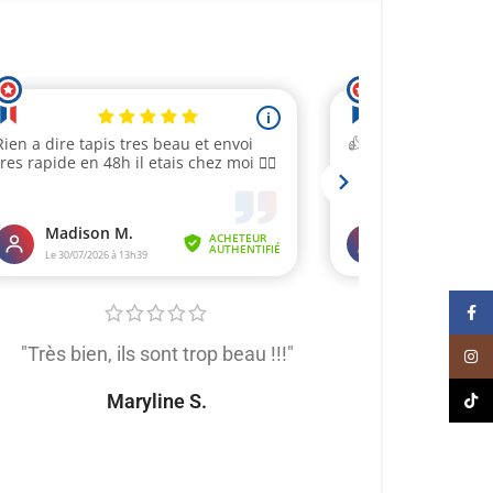
Face
"Très bien, ils sont trop beau !!!"
"Très satis
Inst
produit de trè
Maryline S.
TikT
tout
Naomi