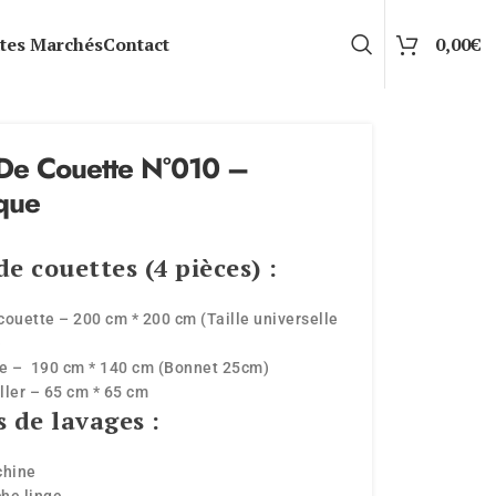
tes Marchés
Contact
0,00
€
De Couette N°010 –
que
e couettes (4 pièces) :
couette – 200 cm * 200 cm (Taille universelle
)
se – 190 cm * 140 cm (Bonnet 25cm)
iller – 65 cm * 65 cm
s de lavages :
chine