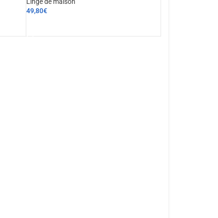
Linge de maison
49,80
€
AJOUTER AU PANIER