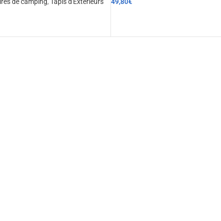
ires de camping
,
Tapis d'Extérieurs
49,80
€
CHOIX DES OPTIONS
ER AU PANIER