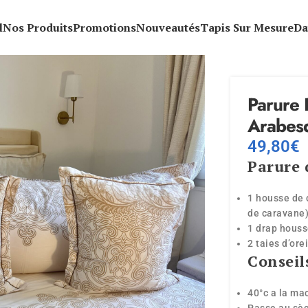
l
Nos Produits
Promotions
Nouveautés
Tapis Sur Mesure
Da
Parure 
Arabes
49,80
€
Parure d
1 housse de 
de caravane
1 drap hous
2 taies d’ore
Conseil
40°c a la ma