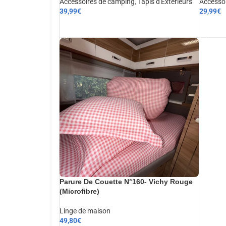
Accessoires de camping
,
Tapis d'Extérieurs
Accesso
39,99
€
29,99
€
AJOUTER AU PANIER
AJOUT
Parure De Couette N°160- Vichy Rouge
(Microfibre)
Linge de maison
49,80
€