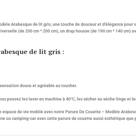
èle Arabesque de lit gris, une touche de douceur et d’élégance pour v
erselle (de 200 cm * 200 cm), un drap housse (de 190 cm * 140 cm) avec
besque de lit gris :
 sensation douce et agréable au toucher.
Vous pouvez les laver en machine à 40°C, les sécher au sèche-linge et l
re espace de vie mobile avec notre Parure De Couette – Modèle Arabesq
vane ou camping-car avec cette parure de couette aussi esthétique que 