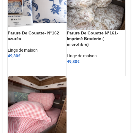
Parure De Couette- N°162
Parure De Couette N°161-
azuréa
Imprimé Broderie (
microfibre)
Linge de maison
49,80
€
Linge de maison
49,80
€
CHOIX DES OPTIONS
AJOUTER AU PANIER