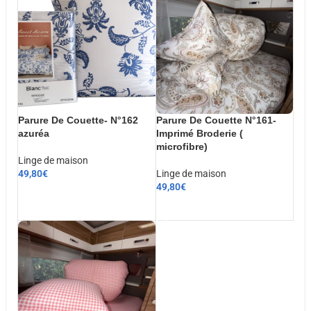
Parure De Couette- N°162
Parure De Couette N°161-
azuréa
Imprimé Broderie (
microfibre)
Linge de maison
49,80
€
Linge de maison
49,80
€
CHOIX DES OPTIONS
AJOUTER AU PANIER