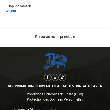
Linge de maison
49,80
€
AJOUTER AU PANIER
Retour au menu principale
NOS PROMOTIONS
NOUVEAUTÉS
FAQ TAPIS & CONTACTS
PANIER
Conditions Générales de Vente (CGV)
Protection des Données Personnelles
Site internet créé par
Wordpress-