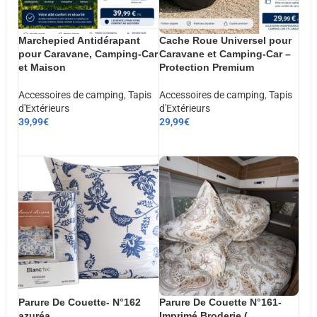
Marchepied Antidérapant
Cache Roue Universel pour
pour Caravane, Camping-Car
Caravane et Camping-Car –
et Maison
Protection Premium
Accessoires de camping
,
Tapis
Accessoires de camping
,
Tapis
d'Extérieurs
d'Extérieurs
39,99
€
29,99
€
AJOUTER AU PANIER
AJOUTER AU PANIER
Parure De Couette- N°162
Parure De Couette N°161-
azuréa
Imprimé Broderie (