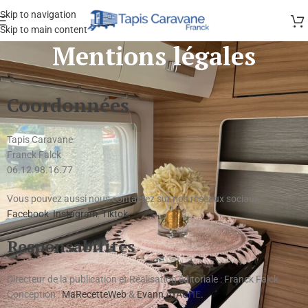
Skip to navigation
Skip to main content
Mentions légales
Coordonnées
Tapis Caravane
Franck Falck
06.12.98.16.77
Vous pouvez aussi nous contactez sur nos réseaux sociaux :
Facebook
,
Instagram
,
Tiktok
.
Responsabilités
Directeur de la publication et Réalisation éditoriale : Franck Falck
Conception :
MaRecetteWeb
&
Evann AYACHE
.