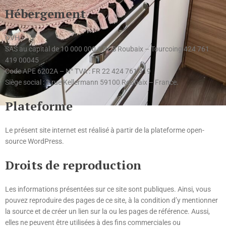
Hébergement
OVH
SAS au capital de 10 000 000 € RCS Roubaix – Tourcoing 424 761
419 00045
Code APE 6202A – N° TVA : FR 22 424 761 419
Siège social : 2 rue Kellermann 59100 Roubaix – France.
Plateforme
Le présent site internet est réalisé à partir de la plateforme open-
source WordPress.
Droits de reproduction
Les informations présentées sur ce site sont publiques. Ainsi, vous
pouvez reproduire des pages de ce site, à la condition d’y mentionner
la source et de créer un lien sur la ou les pages de référence. Aussi,
elles ne peuvent être utilisées à des fins commerciales ou