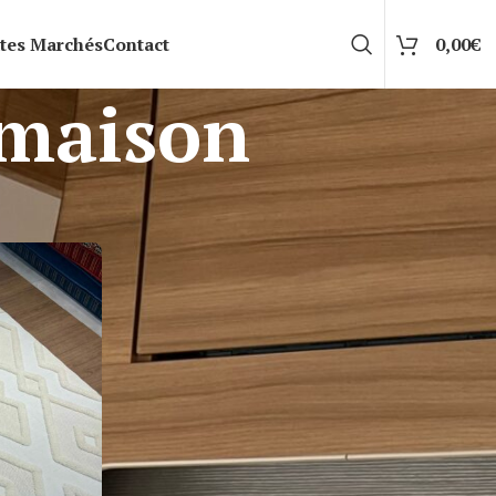
tes Marchés
Contact
0,00
€
 maison