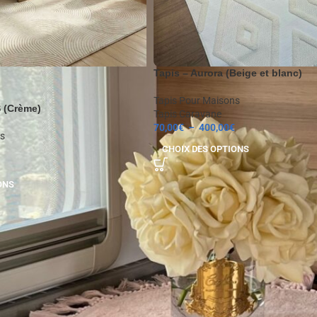
Tapis – Aurora (Beige et blanc)
Tapis Pour Maisons
 (Crème)
Tapis Caravane
70,00
€
–
400,00
€
s
CHOIX DES OPTIONS
ONS