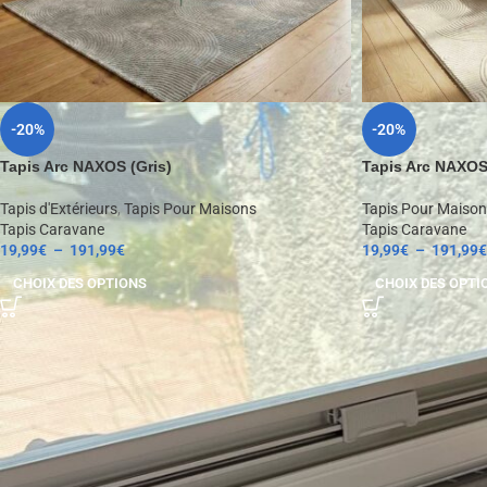
-20%
-20%
Tapis Arc NAXOS (Gris)
Tapis Arc NAXOS
Tapis d'Extérieurs
,
Tapis Pour Maisons
Tapis Pour Maison
Tapis Caravane
Tapis Caravane
19,99
€
–
191,99
€
19,99
€
–
191,99
€
CHOIX DES OPTIONS
CHOIX DES OPTI