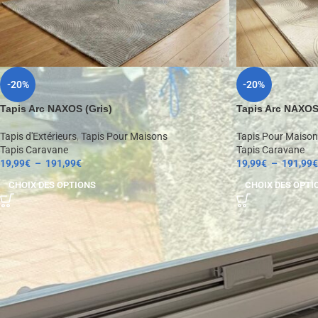
-20%
-20%
Tapis Arc NAXOS (Gris)
Tapis Arc NAXOS
Tapis d'Extérieurs
,
Tapis Pour Maisons
Tapis Pour Maison
Tapis Caravane
Tapis Caravane
19,99
€
–
191,99
€
19,99
€
–
191,99
€
CHOIX DES OPTIONS
CHOIX DES OPTI