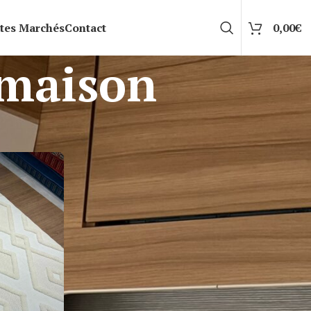
tes Marchés
Contact
0,00
€
 maison