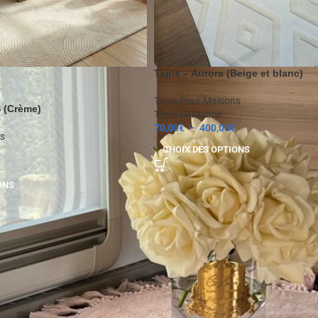
Tapis – Aurora (Beige et blanc)
Tapis Pour Maisons
 (Crème)
Tapis Caravane
70,00
€
–
400,00
€
s
CHOIX DES OPTIONS
ONS