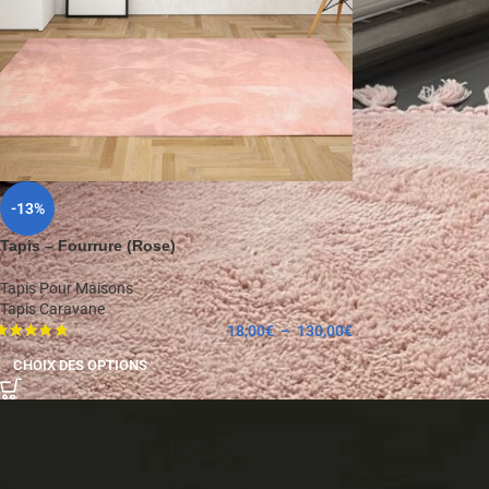
-13%
Tapis – Fourrure (Rose)
Tapis Pour Maisons
Tapis Caravane
18,00
€
–
130,00
€
CHOIX DES OPTIONS