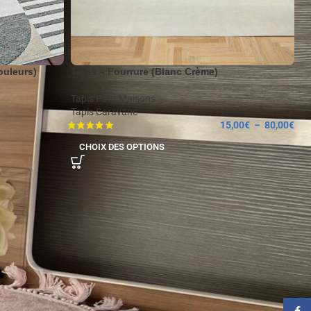
ouleurs)
Tapis – Fourrure (Blanc Crème)
Tapis Pour Maisons
Tapis Caravane
15,00
€
–
80,00
€
CHOIX DES OPTIONS