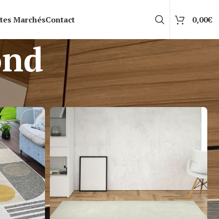
tes Marchés
Contact
0,00
€
ond