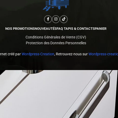
NOS PROMOTIONS
NOUVEAUTÉS
FAQ TAPIS & CONTACTS
PANIER
Conditions Générales de Vente (CGV)
Protection des Données Personnelles
ernet créé par
Wordpress-Creation
, Retrouvez-nous sur
Wordpress-creatio
Copyright ©
2024 Tapis Caravane | Tous droits réservés