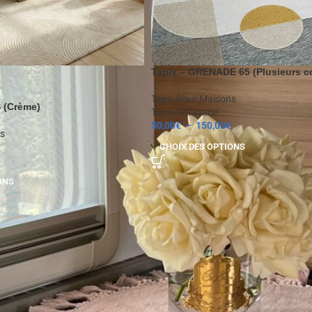
Tapis – GRENADE 65 (Plusieurs c
Tapis Pour Maisons
 (Crème)
Tapis Caravane
50,00
€
–
150,00
€
s
CHOIX DES OPTIONS
ONS