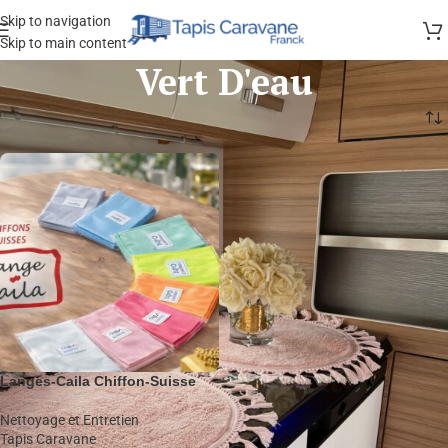
Skip to navigation
Skip to main content
Vert D'eau
Langes-Caila Chiffon-Suisse
Nettoyage et Entretien
Tapis Caravane