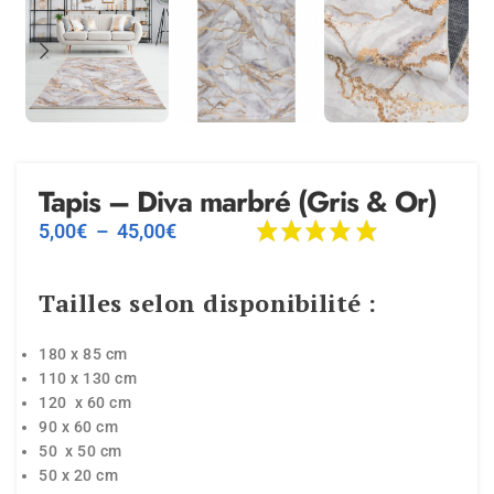
Tapis – Diva marbré (Gris & Or)
5,00
€
–
45,00
€
Tailles selon disponibilité :
180 x 85 cm
110 x 130 cm
120 x 60 cm
90 x 60 cm
50 x 50 cm
50 x 20 cm