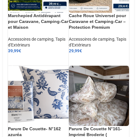
Marchepied Antidérapant
Cache Roue Universel pour
pour Caravane, Camping-Car
Caravane et Camping-Car –
et Maison
Protection Premium
Accessoires de camping
,
Tapis
Accessoires de camping
,
Tapis
d'Extérieurs
d'Extérieurs
39,99
€
29,99
€
AJOUTER AU PANIER
AJOUTER AU PANIER
Parure De Couette- N°162
Parure De Couette N°161-
azuréa
Imprimé Broderie (