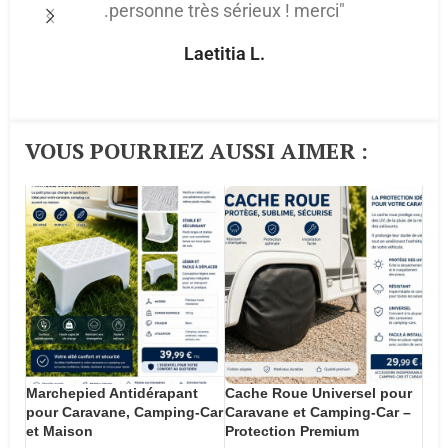
.personne très sérieux ! merci"
p
Laetitia L.
VOUS POURRIEZ AUSSI AIMER :​
Marchepied Antidérapant
Cache Roue Universel pour
pour Caravane, Camping-Car
Caravane et Camping-Car –
et Maison
Protection Premium